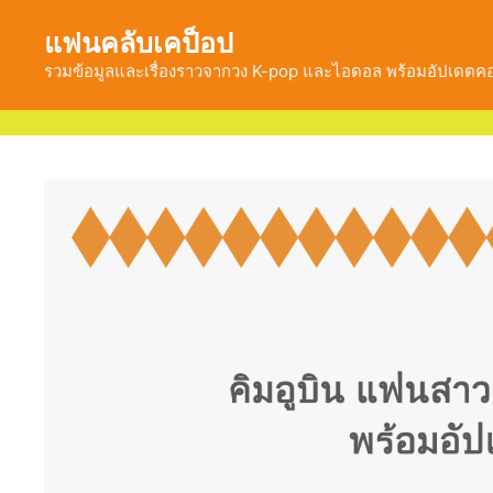
Skip
แฟนคลับเคป็อป
to
content
รวมข้อมูลและเรื่องราวจากวง K-pop และไอดอล พร้อมอัปเดต