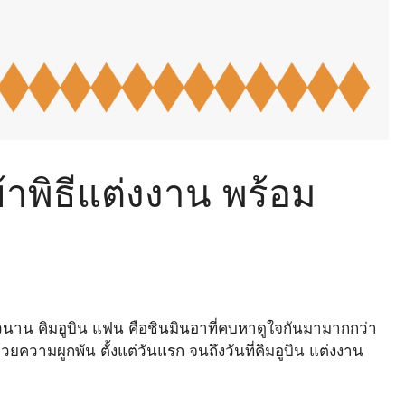
้าพิธีแต่งงาน พร้อม
าวนาน คิมอูบิน แฟน คือชินมินอาที่คบหาดูใจกันมามากกว่า
้วยความผูกพัน ตั้งแต่วันแรก จนถึงวันที่คิมอูบิน แต่งงาน