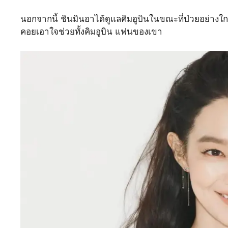
นอกจากนี้ ชินมินอาได้ดูแลคิมอูบินในขณะที่ป่วยอย่างใ
คอยเอาใจช่วยทั้งคิมอูบิน แฟนของเขา